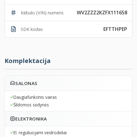
WV2ZZZ2KZFX111658
Kėbulo (VIN) numeris
EFTTHPEP
SDK kodas
Komplektacija
SALONAS
Daugiafunkcinis vairas
Šildomos sėdynės
ELEKTRONIKA
El. reguliuojami veidrodėliai