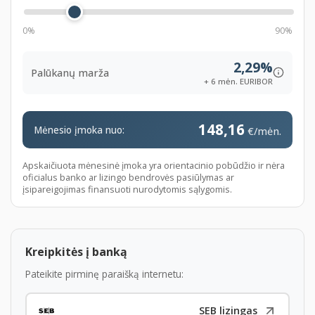
Swedbank bankuose. Šiam automobiliui bus taikomos
0%
90%
vos nuo 2,6 % + 6 mėn. EURIBOR palūkanos:
https://www.seb.lt/privatiems/kreditai/lizingas-
2,29%
privatiems-klientams
Palūkanų marža
+ 6 mėn. EURIBOR
https://www.swedbank.lt/private/credit/leasing/carleasing
language=LIT
148,16
Mėnesio įmoka nuo:
€/mėn.
Perkant lizingu pasirūpinsime automobilio registracija
Apskaičiuota mėnesinė įmoka yra orientacinio pobūdžio ir nėra
Neturite laiko ar galimybių atvykti apžiūrėti
oficialus banko ar lizingo bendrovės pasiūlymas ar
automobilio?
įsipareigojimas finansuoti nurodytomis sąlygomis.
Vilniaus mieste pristatysime automobilį apžiūrai Jūsų
nurodytu adresu vos už 50 Eur.
Kreipkitės į banką
Galime pristatyti automobilį apžiūrai į Jūsų miestą
Pateikite pirminę paraišką internetu:
nurodytu adresu (taikomas papildomas mokestis).
Kaina galutinė, nėra jokių papildomų mokesčių.
SEB lizingas