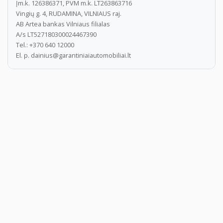
Įm.k. 126386371, PVM m.k. LT263863716
Vingių g. 4, RUDAMINA, VILNIAUS raj.
AB Artea bankas Vilniaus filialas
A/s LT527180300024467390
Tel.: +370 640 12000
El. p. dainius@garantiniaiautomobiliai.lt