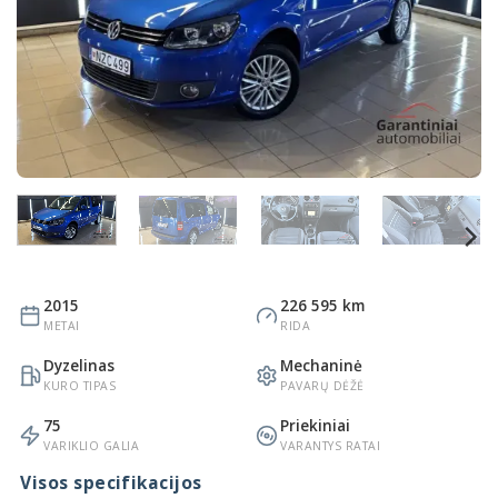
2015
226 595 km
METAI
RIDA
Dyzelinas
Mechaninė
KURO TIPAS
PAVARŲ DĖŽĖ
75
Priekiniai
VARIKLIO GALIA
VARANTYS RATAI
Visos specifikacijos