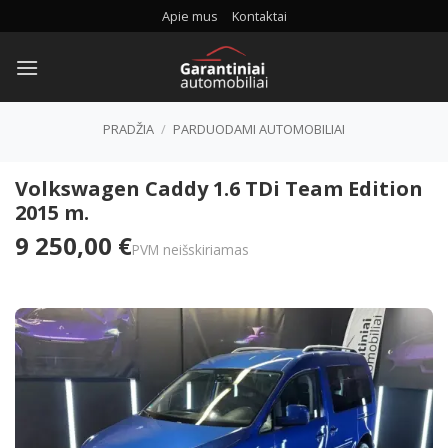
Skip
Apie mus
Kontaktai
to
content
PRADŽIA
/
PARDUODAMI AUTOMOBILIAI
Volkswagen Caddy 1.6 TDi Team Edition
2015 m.
9 250,00 €
PVM neišskiriamas