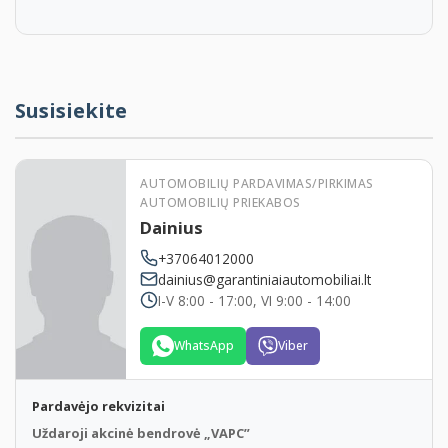
Automobilių registracija ir techninė apžiūra
Patogi lokacija naujai įrengtoje aikštelėje Vilniuje
Norite pirkti iš mūsų automobilį, bet nežinote kaip
greitai ir efektyviai parduoti savo seną automobilį?
Susisiekite
Kreipkitės, mes Jums padėsime.
V1348
AUTOMOBILIŲ PARDAVIMAS/PIRKIMAS
AUTOMOBILIŲ PRIEKABOS
Dainius
+37064012000
dainius@garantiniaiautomobiliai.lt
I-V 8:00 - 17:00, VI 9:00 - 14:00
WhatsApp
Viber
Pardavėjo rekvizitai
Uždaroji akcinė bendrovė „VAPC”