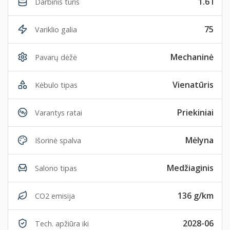
1.6 l
Darbinis tūris
75
Variklio galia
Mechaninė
Pavarų dėžė
Vienatūris
Kėbulo tipas
Priekiniai
Varantys ratai
Mėlyna
Išorinė spalva
Medžiaginis
Salono tipas
136 g/km
CO2 emisija
2028-06
Tech. apžiūra iki