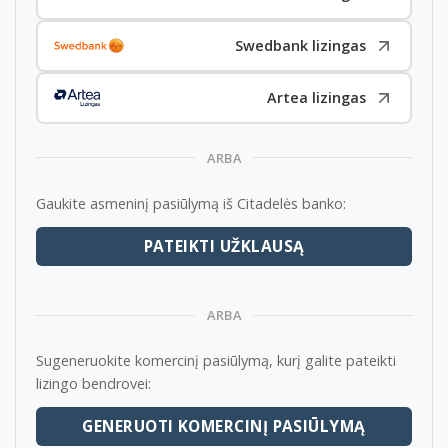
www.GarantiniaiAutomobiliai.lt
Swedbank lizingas
PAGALBA PARDUODANT JŪSŲ AUTOMOBILĮ
Artea lizingas
Turite nepriekaištingos būklės automobilį su
galiojančia (arba neseniai pasibaigusia) gamykline
garantija ir norite jį parduoti?
ARBA
Mes galime Jums padėti.
Gaukite asmeninį pasiūlymą iš Citadelės banko:
Priimame automobilius pardavimui komiso pagrindais
arba galime nupirkti Jūsų automobilį nedelsiant.
PATEIKTI UŽKLAUSĄ
Profesionalių darbuotojų komanda pasirūpins Jūsų
automobilio pardavimu:
Automobilių paruošimas pardavimui
ARBA
Kokybiškos nuotraukos
Sugeneruokite komercinį pasiūlymą, kurį galite pateikti
Nemokami skelbimai
lizingo bendrovei:
Didelis klientų srautas
Pardavimas lizingu
GENERUOTI KOMERCINĮ PASIŪLYMĄ