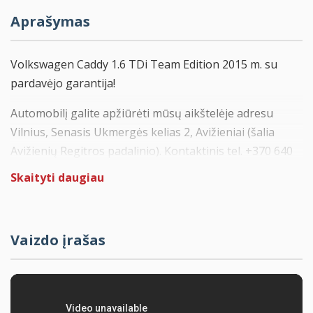
Aprašymas
Volkswagen Caddy 1.6 TDi Team Edition 2015 m. su
pardavėjo garantija!
Automobilį galite apžiūrėti mūsų aikštelėje adresu
Vilnius, Senasis Ukmergės kelias 2, Avižieniai (šalia
Avižienių Regitros padalinio). Kontaktinis tel. +370 640
12000
Skaityti daugiau
Automobilis pirktas ir prižiūrėtas Vokietijoje. Pilna
serviso istorija. Paskutinio aptarnavimo metu pakeistas
paskirstymo diržas su vandens pompa.
Vaizdo įrašas
Team Edition komplektacija:
Didelis multimedijos ekranas, telefono laisvų rankų
įranga, rūko žibintai, klimato kontrolė, galiniai