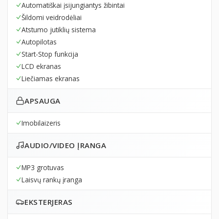
Automatiškai įsijungiantys žibintai
Šildomi veidrodėliai
Atstumo jutiklių sistema
Autopilotas
Start-Stop funkcija
LCD ekranas
Liečiamas ekranas
APSAUGA
Imobilaizeris
AUDIO/VIDEO ĮRANGA
MP3 grotuvas
Laisvų rankų įranga
EKSTERJERAS