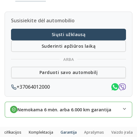
Susisiekite dėl automobilio
Siųsti užklausą
Suderinti apžiūros laiką
ARBA
Parduoti savo automobilį
+37064012000
Nemokama 6 mėn. arba 6.000 km garantija
pecifikacijos
Komplektacija
Garantija
Aprašymas
Vaizdo įrašas