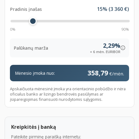
Kaina galutinė, nėra jokių papildomų mokesčių
15
% (
3 360
€)
Pradinis įnašas
(išskyrus taršos mokestį, jei toks taikomas).
www.GarantiniaiAutomobiliai.lt
0%
90%
PAGALBA PARDUODANT JŪSŲ AUTOMOBILĮ
2,29%
Palūkanų marža
Turite nepriekaištingos būklės automobilį su
+ 6 mėn. EURIBOR
galiojančia (arba neseniai pasibaigusia) gamykline
garantija ir norite jį parduoti?
358,79
Mėnesio įmoka nuo:
€/mėn.
Mes galime Jums padėti.
Priimame automobilius pardavimui komiso pagrindais
Apskaičiuota mėnesinė įmoka yra orientacinio pobūdžio ir nėra
arba galime nupirkti Jūsų automobilį nedelsiant.
oficialus banko ar lizingo bendrovės pasiūlymas ar
įsipareigojimas finansuoti nurodytomis sąlygomis.
Profesionalių darbuotojų komanda pasirūpins Jūsų
automobilio pardavimu:
Automobilių paruošimas pardavimui
Kokybiškos nuotraukos
Kreipkitės į banką
Nemokami skelbimai
Pateikite pirminę paraišką internetu: