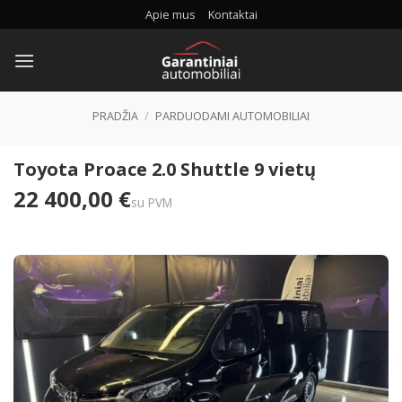
Skip
Apie mus
Kontaktai
to
content
PRADŽIA
/
PARDUODAMI AUTOMOBILIAI
Toyota Proace 2.0 Shuttle 9 vietų
22 400,00 €
su PVM