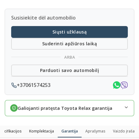
Susisiekite dėl automobilio
Siųsti užklausą
Suderinti apžiūros laiką
ARBA
Parduoti savo automobilį
+37061574253
Galiojanti pratęsta Toyota Relax garantija
pecifikacijos
Komplektacija
Garantija
Aprašymas
Vaizdo įrašas