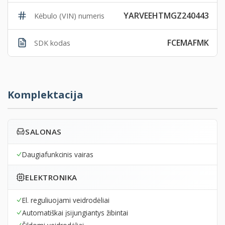
YARVEEHTMGZ240443
Kėbulo (VIN) numeris
FCEMAFMK
SDK kodas
Komplektacija
SALONAS
Daugiafunkcinis vairas
ELEKTRONIKA
El. reguliuojami veidrodėliai
Automatiškai įsijungiantys žibintai