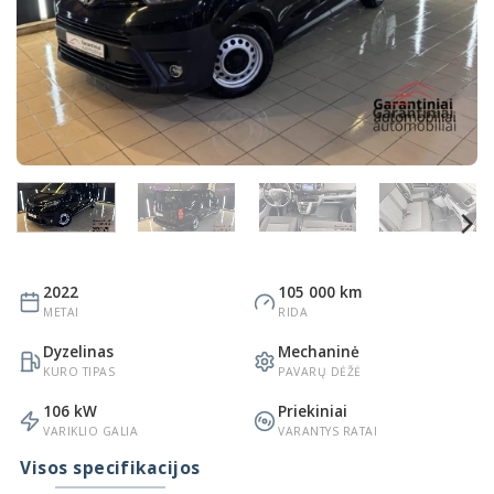
2022
105 000 km
METAI
RIDA
Dyzelinas
Mechaninė
KURO TIPAS
PAVARŲ DĖŽĖ
106 kW
Priekiniai
VARIKLIO GALIA
VARANTYS RATAI
Visos specifikacijos