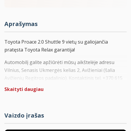
Aprašymas
Toyota Proace 2.0 Shuttle 9 vietų su galiojančia
pratęsta Toyota Relax garantija!
Automobilį galite apžiūrėti mūsų aikštelėje adresu
Vilnius, Senasis Ukmergės kelias 2, Avižieniai (šalia
Avižienių Regitros padalinio). Kontaktinis tel. +370 615
74253
Skaityti daugiau
Automobilis pirktas ir prižiūrėtas Austrijoje.
Galiojanti pratęsta Toyota Relax garantija su galimybe
Vaizdo įrašas
pratęsti iki 10 metų arba 185.000 km.