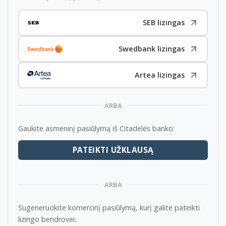
Didelis klientų srautas
Pardavimas lizingu
SEB lizingas
Automobilių registracija ir techninė apžiūra
Patogi lokacija naujai įrengtoje aikštelėje Vilniuje
Swedbank lizingas
Norite pirkti iš mūsų automobilį, bet nežinote kaip
Artea lizingas
greitai ir efektyviai parduoti savo seną automobilį?
Kreipkitės, mes Jums padėsime.
ARBA
K824
Gaukite asmeninį pasiūlymą iš Citadelės banko:
PATEIKTI UŽKLAUSĄ
ARBA
Sugeneruokite komercinį pasiūlymą, kurį galite pateikti
lizingo bendrovei: