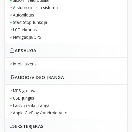
Šildomi veidrodėliai
Atstumo jutiklių sistema
Autopilotas
Start-Stop funkcija
LCD ekranas
Navigacija/GPS
APSAUGA
Imobilaizeris
AUDIO/VIDEO ĮRANGA
MP3 grotuvas
USB jungtis
Laisvų rankų įranga
Apple CarPlay / Android Auto
EKSTERJERAS