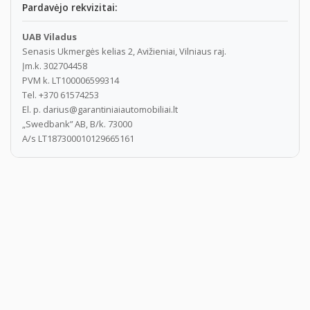
Pardavėjo rekvizitai:
UAB Viladus
Senasis Ukmergės kelias 2, Avižieniai, Vilniaus raj.
Įm.k. 302704458
PVM k. LT100006599314
Tel. +370 61574253
El. p. darius@garantiniaiautomobiliai.lt
„Swedbank” AB, B/k. 73000
A/s LT187300010129665161