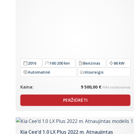
2016
160 200 km
Benzinas
86 kW
Automatinė
Visureigis
Kaina:
9 500,00 €
PVM neišskiriamas
PERŽIŪRĖTI
Kia Cee’d 1.0 LX Plus 2022 m. Atnaujintas