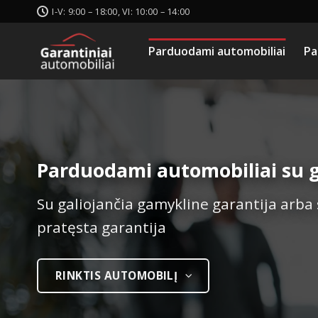
Skip
I-V: 9:00 – 18:00, VI: 10:00 – 14:00
to
content
Parduodami automobiliai
Pa
Parduodami automobiliai su g
Su galiojančia gamykline garantija arba
pratęsta garantija
RINKTIS AUTOMOBILĮ