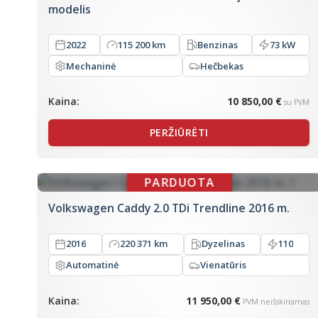
modelis
2022
115 200 km
Benzinas
73 kW
Mechaninė
Hečbekas
Kaina:
10 850,00 €
su PVM
PERŽIŪRĖTI
Volkswagen Caddy 2.0 TDi Trendline 2016 m.
2016
220 371 km
Dyzelinas
110
Automatinė
Vienatūris
Kaina:
11 950,00 €
PVM neišskiriamas