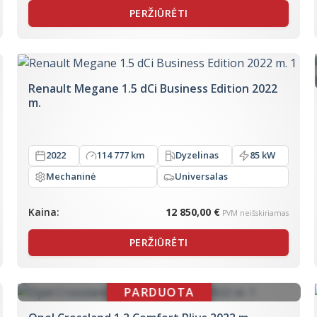
PERŽIŪRĖTI
Renault Megane 1.5 dCi Business Edition 2022
m.
2022
114 777 km
Dyzelinas
85 kW
Mechaninė
Universalas
Kaina:
12 850,00 €
PVM neišskiriamas
PERŽIŪRĖTI