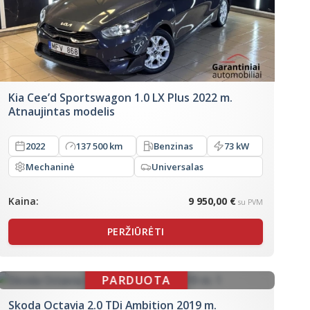
Kia Cee’d Sportswagon 1.0 LX Plus 2022 m.
Atnaujintas modelis
2022
137 500 km
Benzinas
73 kW
Mechaninė
Universalas
Kaina:
9 950,00 €
su PVM
PERŽIŪRĖTI
Skoda Octavia 2.0 TDi Ambition 2019 m.