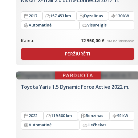
Nissan X-Trail 2.0 dCi N-Connecta 2017 m.
2017
157 453 km
Dyzelinas
130 kW
Automatinė
Visureigis
Kaina:
12 950,00 €
PVM neišskiriamas
PERŽIŪRĖTI
Toyota Yaris 1.5 Dynamic Force Active 2022 m.
2022
119 500 km
Benzinas
92 kW
Automatinė
Hečbekas