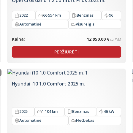
Opel Crossland 1.2 Comfort Plius 2022 m.
2022
66 554 km
Benzinas
96
Automatinė
Visureigis
Kaina:
12 950,00 €
su PVM
PERŽIŪRĖTI
Hyundai i10 1.0 Comfort 2025 m.
2025
1 104 km
Benzinas
46 kW
Automatinė
Hečbekas