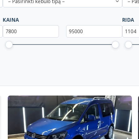
– Pasirinkti kėbulo tipą –
– Pas
KAINA
RIDA