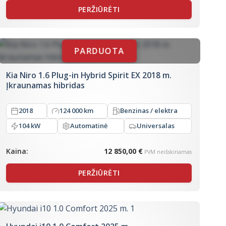
PERŽIŪRĖTI
Kia Niro 1.6 Plug-in Hybrid Spirit EX 2018 m.
Įkraunamas hibridas
2018
124 000 km
Benzinas / elektra
104 kW
Automatinė
Universalas
Kaina:
12 850,00 €
PVM neišskiriamas
PERŽIŪRĖTI