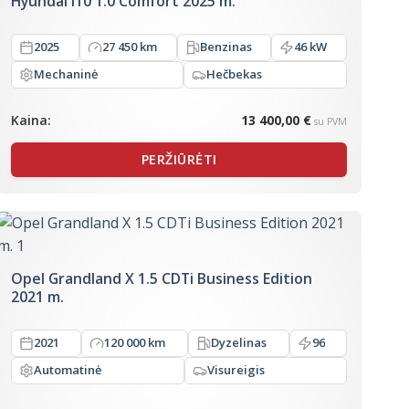
Hyundai i10 1.0 Comfort 2025 m.
2025
27 450 km
Benzinas
46 kW
Mechaninė
Hečbekas
Kaina:
13 400,00 €
su PVM
PERŽIŪRĖTI
Opel Grandland X 1.5 CDTi Business Edition
2021 m.
2021
120 000 km
Dyzelinas
96
Automatinė
Visureigis