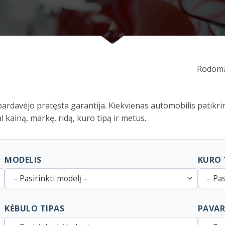
Rodoma
rdavėjo pratęsta garantija. Kiekvienas automobilis patikrint
l kainą, markę, ridą, kuro tipą ir metus.
MODELIS
KURO 
– Pasirinkti modelį –
– Pas
KĖBULO TIPAS
PAVAR