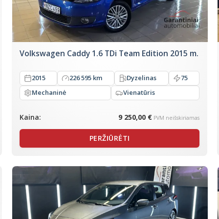
Volkswagen Caddy 1.6 TDi Team Edition 2015 m.
2015
226 595 km
Dyzelinas
75
Mechaninė
Vienatūris
Kaina:
9 250,00 €
PVM neišskiriamas
PERŽIŪRĖTI