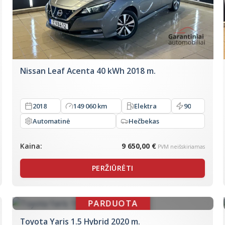
Nissan Leaf Acenta 40 kWh 2018 m.
2018
149 060 km
Elektra
90
Automatinė
Hečbekas
Kaina:
9 650,00 €
PVM neišskiriamas
PERŽIŪRĖTI
Toyota Yaris 1.5 Hybrid 2020 m.