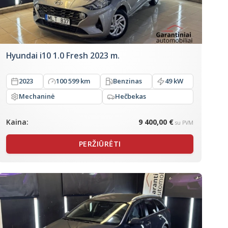
Hyundai i10 1.0 Fresh 2023 m.
2023
100 599 km
Benzinas
49 kW
Mechaninė
Hečbekas
Kaina:
9 400,00 €
su PVM
PERŽIŪRĖTI