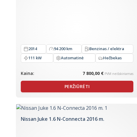
2014
94 200 km
Benzinas / elektra
111 kW
Automatinė
Hečbekas
Kaina:
7 800,00 €
PVM neišskiriamas
PERŽIŪRĖTI
Nissan Juke 1.6 N-Connecta 2016 m.