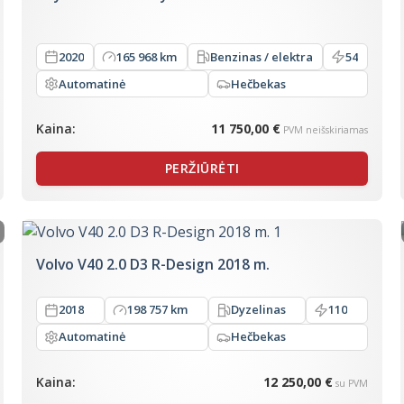
2020
165 968 km
Benzinas / elektra
54
Automatinė
Hečbekas
Kaina:
11 750,00 €
PVM neišskiriamas
PERŽIŪRĖTI
Volvo V40 2.0 D3 R-Design 2018 m.
2018
198 757 km
Dyzelinas
110
Automatinė
Hečbekas
Kaina:
12 250,00 €
su PVM