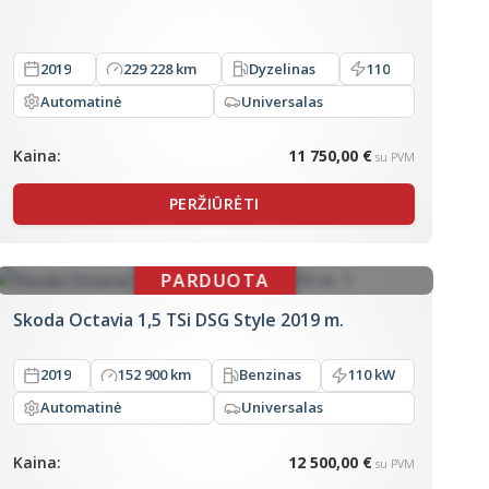
2019
229 228 km
Dyzelinas
110
Automatinė
Universalas
Kaina:
11 750,00 €
su PVM
PERŽIŪRĖTI
Skoda Octavia 1,5 TSi DSG Style 2019 m.
2019
152 900 km
Benzinas
110 kW
Automatinė
Universalas
Kaina:
12 500,00 €
su PVM