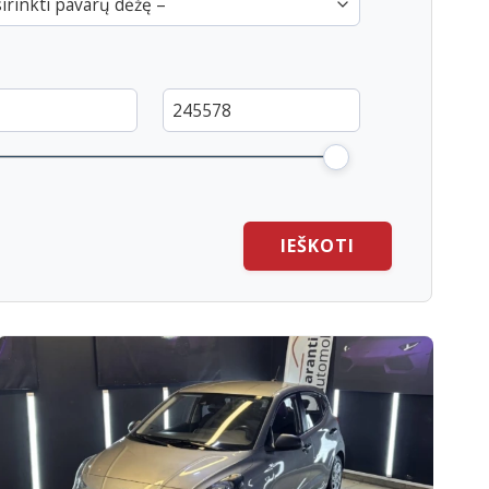
irinkti pavarų dėžę –
IEŠKOTI