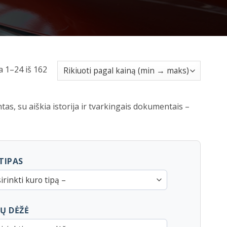
Rūšiuojama
 1–24 iš 162
pagal
kainą:
as, su aiškia istorija ir tvarkingais dokumentais –
nuo
mažos
iki
didelės
TIPAS
irinkti kuro tipą –
Ų DĖŽĖ