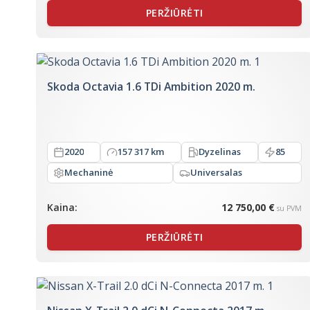
PERŽIŪRĖTI
Skoda Octavia 1.6 TDi Ambition 2020 m.
2020
157 317 km
Dyzelinas
85
Mechaninė
Universalas
Kaina:
12 750,00 €
su PVM
PERŽIŪRĖTI