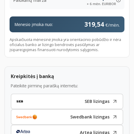
Palūkanų marža
+ 6 mėn. EURIBOR
privatiems-klientams
https://www.swedbank.lt/private/credit/leasing/carleasing
319,54
language=LIT
Mėnesio įmoka nuo:
€/mėn.
Perkant lizingu pasirūpinsime automobilio
Apskaičiuota mėnesinė įmoka yra orientacinio pobūdžio ir nėra
perregistravimu.
oficialus banko ar lizingo bendrovės pasiūlymas ar
įsipareigojimas finansuoti nurodytomis sąlygomis.
Neturite laiko ar galimybių atvykti apžiūrėti
automobilio?
Vilniaus mieste pristatysime automobilį apžiūrai Jūsų
Kreipkitės į banką
nurodytu adresu už 40 Eur.
Pateikite pirminę paraišką internetu:
Galime pristatyti automobilį apžiūrai į Jūsų miestą
SEB lizingas
nurodytu adresu (taikomas papildomas mokestis).
Kaina galutinė, nėra jokių papildomų mokesčių
Swedbank lizingas
(išskyrus taršos mokestį, jei toks taikomas).
Artea lizingas