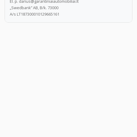
El. p. darius@garantiniaiautomobiliai.lt
„Swedbank” AB, B/k. 73000
A/s LT187300010129665161