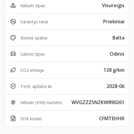
Visureigis
Kėbulo tipas
Priekiniai
Varantys ratai
Balta
Išorinė spalva
Odinis
Salono tipas
138 g/km
CO2 emisija
2028-06
Tech. apžiūra iki
WVGZZZ5NZKW890261
Kėbulo (VIN) numeris
CFMTEHHR
SDK kodas