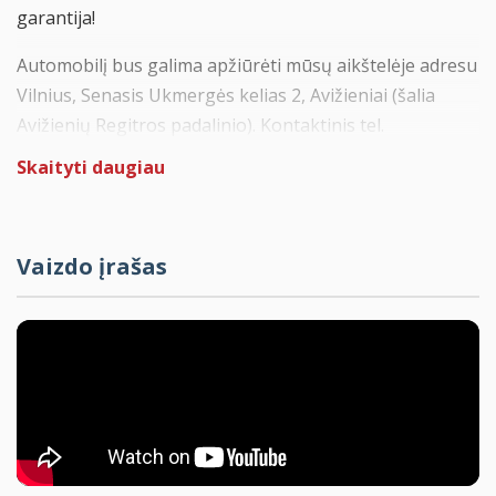
garantija!
Automobilį bus galima apžiūrėti mūsų aikštelėje adresu
Vilnius, Senasis Ukmergės kelias 2, Avižieniai (šalia
Avižienių Regitros padalinio). Kontaktinis tel.
+37062361426
Skaityti daugiau
Automobilis pirktas ir prižiūrėtas Olandijoje. Tinkamai
ir laiku aptarnautas servise. Pilna serviso istorija.
Vaizdo įrašas
Suteikiama 12 mėn. arba 10.000 km garantija varikliui ir
pavarų dėžei su galimybe pratęsti iki 36 mėn. ir išplėsti
garantijos apimtis.
Patikimas benzininis variklis. Geresnis pasirinkimas nei
dyzeliniai automobiliai, jei automobilis bus daugiau
eksploatuojamas mieste.
R-Line komplektacija
– R-Line išorės ir vidaus