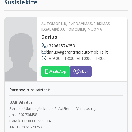
Susisiekite
Patogi lokacija naujai įrengtoje aikštelėje Vilniuje
Norite pirkti iš mūsų automobilį, bet nežinote kaip
greitai ir efektyviai parduoti savo seną automobilį?
AUTOMOBILIŲ PARDAVIMAS/PIRKIMAS
ILGALAIKĖ AUTOMOBILIŲ NUOMA
Kreipkitės, mes Jums padėsime.
Darius
D353
+37061574253
darius@garantiniaiautomobiliai.lt
I-V 9:00 - 18:00, VI 10:00 - 14:00
WhatsApp
Viber
Pardavėjo rekvizitai:
UAB Viladus
Senasis Ukmergės kelias 2, Avižieniai, Vilniaus raj.
Įm.k. 302704458
PVM k. LT100006599314
Tel. +370 61574253