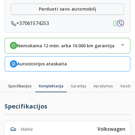
Parduoti savo automobilį
+37061574253
Nemokama 12 mėn. arba 10.000 km garantija
Autoistorijos ataskaita
Specifikacijos
Komplektacija
Garantija
Aprašymas
Vaizdo į
Specifikacijos
Volkswagen
Markė