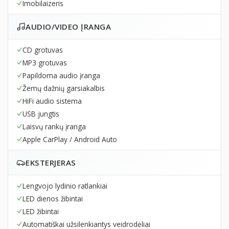
Imobilaizeris
AUDIO/VIDEO ĮRANGA
CD grotuvas
MP3 grotuvas
Papildoma audio įranga
Žemų dažnių garsiakalbis
HiFi audio sistema
USB jungtis
Laisvų rankų įranga
Apple CarPlay / Android Auto
EKSTERJERAS
Lengvojo lydinio ratlankiai
LED dienos žibintai
LED žibintai
Automatiškai užsilenkiantys veidrodėliai