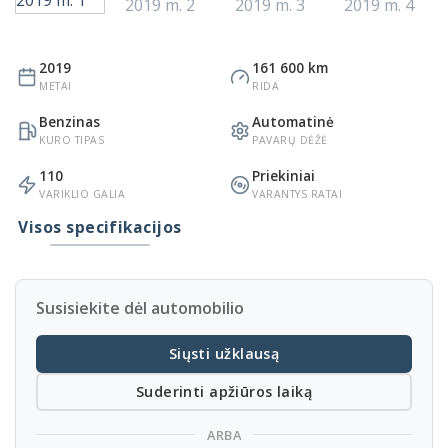
2019
161 600 km
METAI
RIDA
Benzinas
Automatinė
KURO TIPAS
PAVARŲ DĖŽĖ
110
Priekiniai
VARIKLIO GALIA
VARANTYS RATAI
Visos specifikacijos
Susisiekite dėl automobilio
Siųsti užklausą
Suderinti apžiūros laiką
ARBA