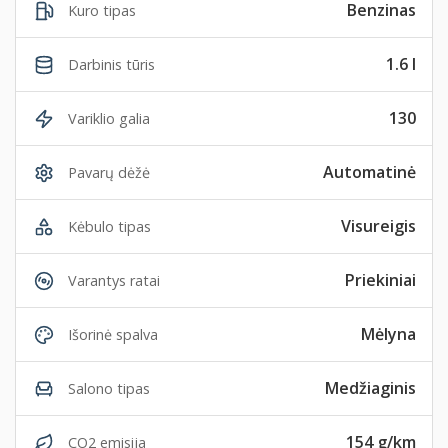
Benzinas
Kuro tipas
1.6 l
Darbinis tūris
130
Variklio galia
Automatinė
Pavarų dėžė
Visureigis
Kėbulo tipas
Priekiniai
Varantys ratai
Mėlyna
Išorinė spalva
Medžiaginis
Salono tipas
154 g/km
CO2 emisija