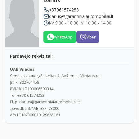
Darius
+37061574253
www.GarantiniaiAutomobiliai.lt
darius@garantiniaiautomobiliai.lt
I-V 9:00 - 18:00, VI 10:00 - 14:00
PAGALBA PARDUODANT JŪSŲ AUTOMOBILĮ
Turite nepriekaištingos būklės automobilį su
WhatsApp
Viber
galiojančia (arba neseniai pasibaigusia) gamykline
garantija ir norite jį parduoti?
Pardavėjo rekvizitai:
Mes galime Jums padėti.
Priimame automobilius pardavimui komiso pagrindais
UAB Viladus
Senasis Ukmergės kelias 2, Avižieniai, Vilniaus raj.
arba galime nupirkti Jūsų automobilį nedelsiant.
Įm.k. 302704458
Profesionalių darbuotojų komanda pasirūpins Jūsų
PVM k. LT100006599314
automobilio pardavimu:
Tel. +370 61574253
Automobilių paruošimas pardavimui
El. p. darius@garantiniaiautomobiliai.lt
„Swedbank” AB, B/k. 73000
Kokybiškos nuotraukos
A/s LT187300010129665161
Nemokami skelbimai
Didelis klientų srautas
Pardavimas lizingu