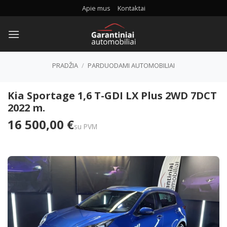
Skip
Apie mus
Kontaktai
to
content
PRADŽIA
/
PARDUODAMI AUTOMOBILIAI
Kia Sportage 1,6 T-GDI LX Plus 2WD 7DCT
2022 m.
16 500,00 €
su PVM