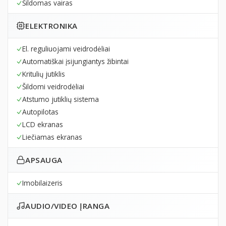
Šildomas vairas
ELEKTRONIKA
El. reguliuojami veidrodėliai
Automatiškai įsijungiantys žibintai
Kritulių jutiklis
Šildomi veidrodėliai
Atstumo jutiklių sistema
Autopilotas
LCD ekranas
Liečiamas ekranas
APSAUGA
Imobilaizeris
AUDIO/VIDEO ĮRANGA