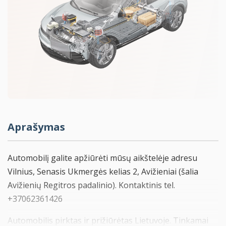
Aprašymas
Automobilį galite apžiūrėti mūsų aikštelėje adresu
Vilnius, Senasis Ukmergės kelias 2, Avižieniai (šalia
Avižienių Regitros padalinio). Kontaktinis tel.
+37062361426
Automobilis pirktas ir prižiūrėtas Lietuvoje. Tinkamai