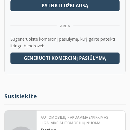
pardavėjų sąrašo.
PATEIKTI UŽKLAUSĄ
https://www.seb.lt/privatiems/kreditai/lizingas-
privatiems-klientams
https://www.swedbank.lt/private/credit/leasing/carleasing
ARBA
language=LIT
Sugeneruokite komercinį pasiūlymą, kurį galite pateikti
Perkant lizingu pasirūpinsime automobilio
lizingo bendrovei:
perregistravimu.
GENERUOTI KOMERCINĮ PASIŪLYMĄ
Neturite laiko ar galimybių atvykti apžiūrėti
automobilio?
Vilniaus mieste pristatysime automobilį apžiūrai Jūsų
nurodytu adresu už 40 Eur.
Susisiekite
Galime pristatyti automobilį apžiūrai į Jūsų miestą
nurodytu adresu (taikomas papildomas mokestis).
AUTOMOBILIŲ PARDAVIMAS/PIRKIMAS
Kaina galutinė, nėra jokių papildomų mokesčių
ILGALAIKĖ AUTOMOBILIŲ NUOMA
(išskyrus taršos mokestį, jei toks taikomas).