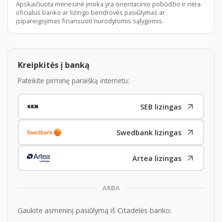
stabilumo valdymo sistema (VSM), TPMS- Padangų
Apskaičiuota mėnesinė įmoka yra orientacinio pobūdžio ir nėra
oficialus banko ar lizingo bendrovės pasiūlymas ar
slėgio davikliai, Automatinis durų užraktas pradėjus
įsipareigojimas finansuoti nurodytomis sąlygomis.
važiuoti, Priekinės ir šoninės oro pagalvės ir
užuolaidinės oro pagalvės, Vaikiškos kėdutės
tvirtinimas (ISOFIX), Apsauginė signalizacija + centrinis
Kreipkitės į banką
užraktas, „Start/Stop“ sistema, Galinio vaizdo kamera,
Pateikite pirminę paraišką internetu:
USB jungtys, „Bluetooth“ laisvų rankų įranga, Garso
sistema su 7“ lietimui jauriu monitoriumi (su radijas,
SEB lizingas
RDS ir WIFI funkcija, Apple CarPlay/Android Auto
jungtys), 7 metų garantija.
Swedbank lizingas
Galima pirkti lizingu per Jūsų pasirinktą lizingo
bendrovę. Išskirtinės finansavimo sąlygos SEB ir
Artea lizingas
Swedbank bankuose.
Šiam automobiliui SEB banke bus taikomos
ARBA
palūkanos:
2,29%
+ 3 mėn. Euribor. Šis pasiūlymas
galioja įsigyjant automobilius iš patvirtintų turto
Gaukite asmeninį pasiūlymą iš Citadelės banko: