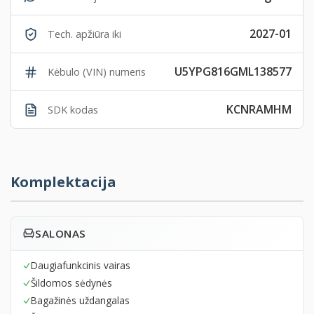
2027-01
Tech. apžiūra iki
U5YPG816GML138577
Kėbulo (VIN) numeris
KCNRAMHM
SDK kodas
Komplektacija
SALONAS
Daugiafunkcinis vairas
Šildomos sėdynės
Bagažinės uždangalas