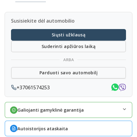
Susisiekite dėl automobilio
Siųsti užklausą
Suderinti apžiūros laiką
ARBA
Parduoti savo automobilį
+37061574253
Galiojanti gamyklinė garantija
Autoistorijos ataskaita