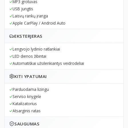
MP3 grotuvas
USB jungtis
Laisvų rankų įranga
Apple CarPlay / Android Auto
EKSTERJERAS
Lengvojo lydinio ratlankiai
LED dienos žibintai
Automatiškai užsilenkiantys veidrodėliai
KITI YPATUMAI
Parduodama lizingu
Serviso knygelė
Katalizatorius
Atsarginis ratas
SAUGUMAS