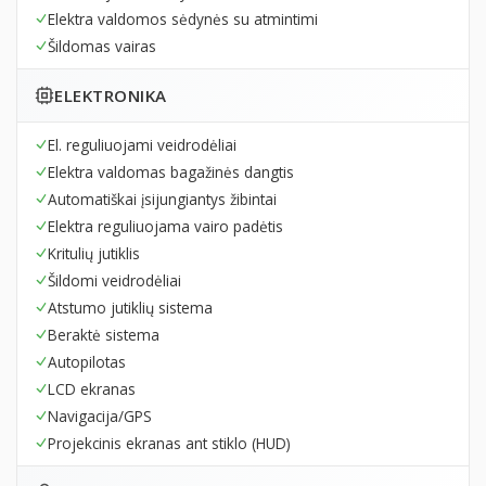
Elektra valdomos sėdynės su atmintimi
Šildomas vairas
ELEKTRONIKA
El. reguliuojami veidrodėliai
Elektra valdomas bagažinės dangtis
Automatiškai įsijungiantys žibintai
Elektra reguliuojama vairo padėtis
Kritulių jutiklis
Šildomi veidrodėliai
Atstumo jutiklių sistema
Beraktė sistema
Autopilotas
LCD ekranas
Navigacija/GPS
Projekcinis ekranas ant stiklo (HUD)