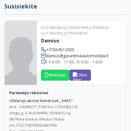
S5DF
Active cruise control+stop&go function
Susisiekite
Wheels and drive
S229
Dynamic Drive
AUTOMOBILIŲ PARDAVIMAS/PIRKIMAS
AUTOMOBILIŲ PRIEKABOS
S230
Extra package, EU-speciifc
Dainius
S248
Steering wheel heater
+37064012000
S255
Sports leather steering wheel
dainius@garantiniaiautomobiliai.lt
I-V 8:00 - 17:00, VI 9:00 - 14:00
S2VH
Integral active front steering
WhatsApp
Viber
Environment and safety
Pardavėjo rekvizitai
Uždaroji akcinė bendrovė „VAPC”
S316
automatic trunk lid mechanism
Įm.k. 126386371, PVM m.k. LT263863716
S322
Comfort access
Vingių g. 4, RUDAMINA, VILNIAUS raj.
AB Artea bankas Vilniaus filialas
S323
Soft-Close-Automatic doors
A/s LT527180300024467390
S3AG
Reversing camera