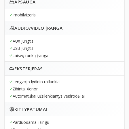
APSAUGA
Imobilaizeris
AUDIO/VIDEO ĮRANGA
AUX jungtis
USB jungtis
Laisvų rankų įranga
EKSTERJERAS
Lengvojo lydinio ratlankiai
Žibintai Xenon
Automatiškai užsilenkiantys veidrodėliai
KITI YPATUMAI
Parduodama lizingu