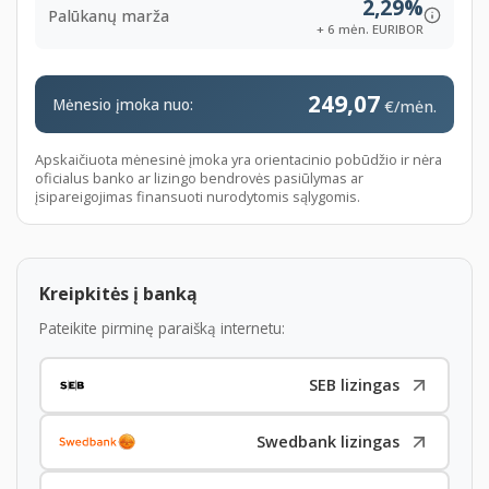
2,29%
S475
black-sapphire metallic
Palūkanų marža
+ 6 mėn. EURIBOR
Multimedia
249,07
S609
Navigation system Professional
Mėnesio įmoka nuo:
€/mėn.
S610
Head-up display
Apskaičiuota mėnesinė įmoka yra orientacinio pobūdžio ir nėra
S612
BMW Assist
oficialus banko ar lizingo bendrovės pasiūlymas ar
įsipareigojimas finansuoti nurodytomis sąlygomis.
S614
Internet preparation
S615
Extended BMW Online Information
S616
BMW Online
Kreipkitės į banką
S620
Voice control
Pateikite pirminę paraišką internetu:
S633
Preparation, mobile phone, Business
SEB lizingas
S677
HiFi system Professional DSP
S698
Area-Code 2 for DVD
Swedbank lizingas
S6AA
BMW TeleServices