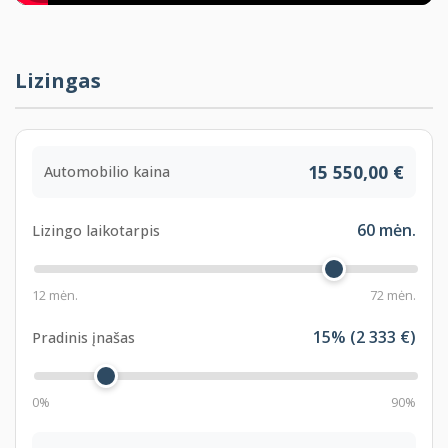
S428
Warning triangle and first aid kit
S430
Interior/outside mirror with auto dip
Lizingas
S441
Smoker package
S453
Climate-controlled seats, front
S456
Comfort seat with memory
15 550,00 €
Automobilio kaina
S488
Lumbar support, driver and passenger
S494
Seat heating driver/passenger
60
mėn.
Lizingo laikotarpis
S496
Seat heating, rear
S4B7
Fine-wood version Fineline highly shiny
12 mėn.
72 mėn.
S4NB
Autom. climate control with 4-zone ctrl
15
% (
2 333
€)
Pradinis įnašas
S4ND
Instrument panel, leather-covered
S4U1
Ceramic application, control elements
0%
90%
S4UR
Ambient interior light