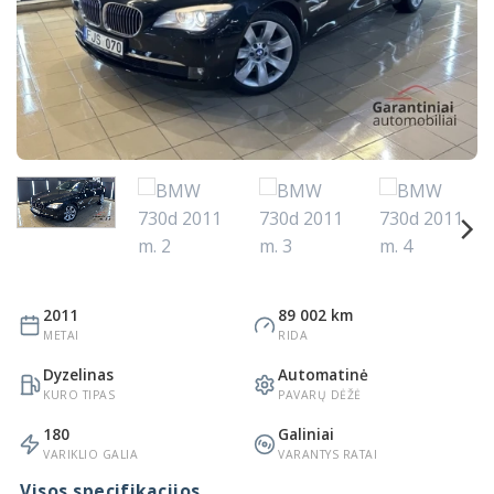
2011
89 002 km
METAI
RIDA
Dyzelinas
Automatinė
KURO TIPAS
PAVARŲ DĖŽĖ
180
Galiniai
VARIKLIO GALIA
VARANTYS RATAI
Visos specifikacijos