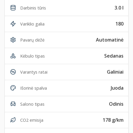
3.0 l
Darbinis tūris
180
Variklio galia
Automatinė
Pavarų dėžė
Sedanas
Kėbulo tipas
Galiniai
Varantys ratai
Juoda
Išorinė spalva
Odinis
Salono tipas
178 g/km
CO2 emisija