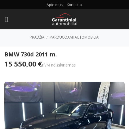
Skip
Apie mus
Kontaktai
to
content
PRADŽIA
/
PARDUODAMI AUTOMOBILIAI
BMW 730d 2011 m.
15 550,00 €
PVM neišskiriamas