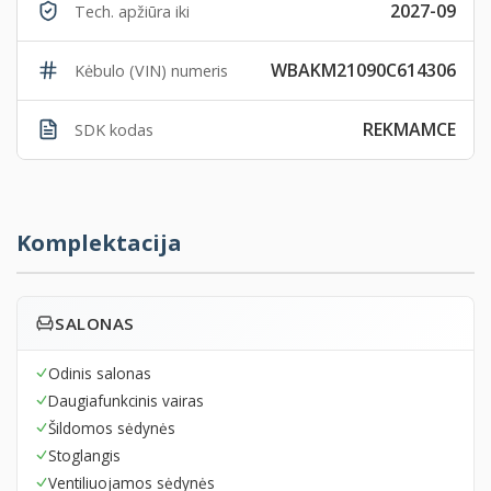
2027-09
Tech. apžiūra iki
WBAKM21090C614306
Kėbulo (VIN) numeris
REKMAMCE
SDK kodas
Komplektacija
SALONAS
Odinis salonas
Daugiafunkcinis vairas
Šildomos sėdynės
Stoglangis
Ventiliuojamos sėdynės