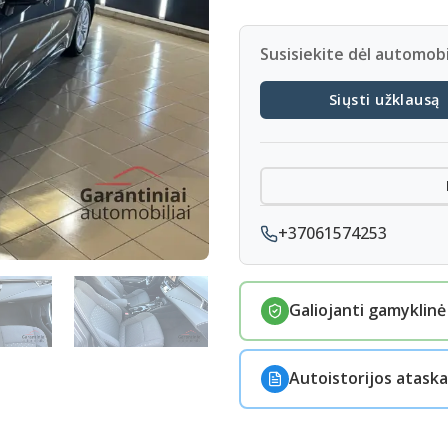
Susisiekite dėl automobi
Siųsti užklausą
+37061574253
Galiojanti gamyklinė
Autoistorijos ataska