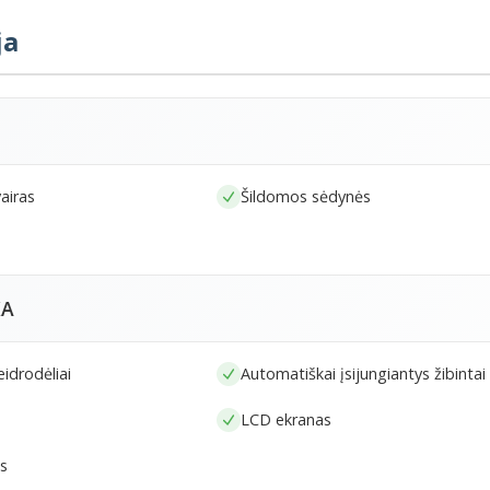
ja
airas
Šildomos sėdynės
KA
eidrodėliai
Automatiškai įsijungiantys žibintai
LCD ekranas
s