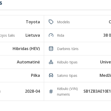
s
Toyota
C
Modelis
Lietuva
38 
ijos šalis
Rida
Hibridas (HEV)
Darbinis tūris
Automatinė
Unive
Kėbulo tipas
Pilka
Medži
Salono tipas
Kėbulo (VIN)
2028-04
SB1ZB3AE10E1
i
numeris