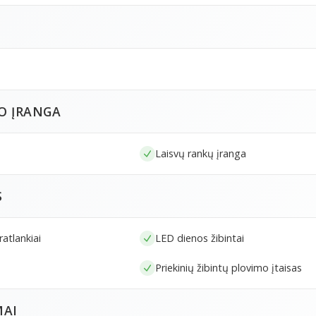
O ĮRANGA
Laisvų rankų įranga
S
ratlankiai
LED dienos žibintai
Priekinių žibintų plovimo įtaisas
MAI