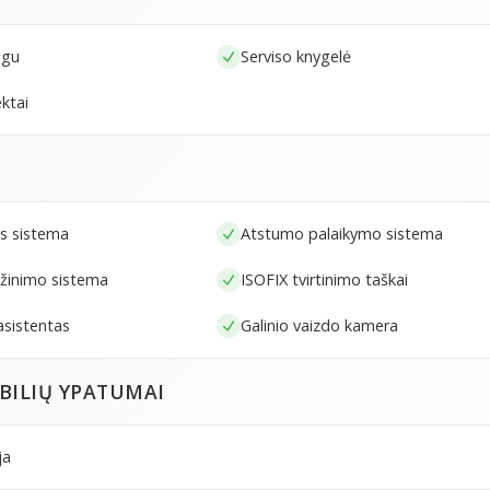
ngu
Serviso knygelė
ktai
s sistema
Atstumo palaikymo sistema
ažinimo sistema
ISOFIX tvirtinimo taškai
asistentas
Galinio vaizdo kamera
BILIŲ YPATUMAI
ja