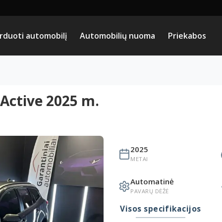
rduoti automobilį
Automobilių nuoma
Priekabos
 Active 2025 m.
2025
METAI
Automatinė
PAVARŲ DĖŽĖ
Visos specifikacijos