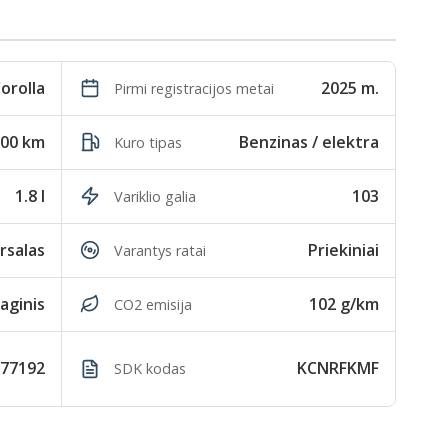
orolla
2025 m.
Pirmi registracijos metai
000 km
Benzinas / elektra
Kuro tipas
1.8 l
103
Variklio galia
rsalas
Priekiniai
Varantys ratai
aginis
102 g/km
CO2 emisija
77192
KCNRFKMF
SDK kodas