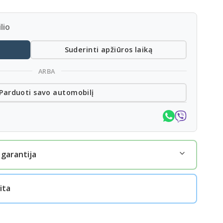
lio
Suderinti apžiūros laiką
ARBA
Parduoti savo automobilį
 garantija
ita