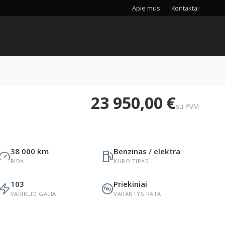
Apie mus
Kontaktai
23 950,00 €
su PVM
38 000 km
Benzinas / elektra
RIDA
KURO TIPAS
103
Priekiniai
VARIKLIO GALIA
VARANTYS RATAI