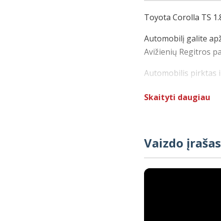
Toyota Corolla TS 1.
Automobilį galite ap
Avižienių Regitros pa
Automobilis pirktas i
Galiojanti gamyklinė
Skaityti daugiau
Patikimas hibridinis
Active komplektacija
Vaizdo įrašas
odinis multifunkcinis
žibintai, autopilotas
Galima pirkti lizing
automobiliui bus ta
https://www.seb.lt/p