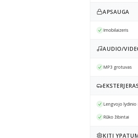
APSAUGA
Imobilaizeris
AUDIO/VIDE
MP3 grotuvas
EKSTERJERA
Lengvojo lydinio 
Rūko žibintai
KITI YPATU