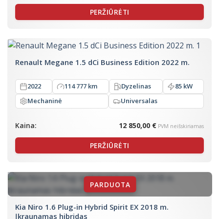
PERŽIŪRĖTI
Renault Megane 1.5 dCi Business Edition 2022 m.
2022
114 777 km
Dyzelinas
85 kW
Mechaninė
Universalas
Kaina:
12 850,00 €
PVM neišskiriamas
PERŽIŪRĖTI
Kia Niro 1.6 Plug-in Hybrid Spirit EX 2018 m.
Įkraunamas hibridas