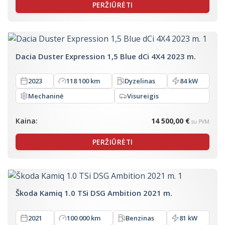
PERŽIŪRĖTI
Dacia Duster Expression 1,5 Blue dCi 4X4 2023 m.
2023
118 100 km
Dyzelinas
84 kW
Mechaninė
Visureigis
Kaina:
14 500,00 €
su PVM
PERŽIŪRĖTI
Škoda Kamiq 1.0 TSi DSG Ambition 2021 m.
2021
100 000 km
Benzinas
81 kW