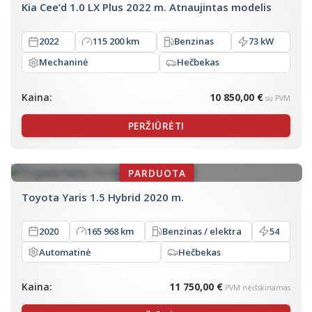
Kia Cee’d 1.0 LX Plus 2022 m. Atnaujintas modelis
2022
115 200 km
Benzinas
73 kW
Mechaninė
Hečbekas
Kaina:
10 850,00 €
su PVM
PERŽIŪRĖTI
Toyota Yaris 1.5 Hybrid 2020 m.
2020
165 968 km
Benzinas / elektra
54
Automatinė
Hečbekas
Kaina:
11 750,00 €
PVM neišskiriamas