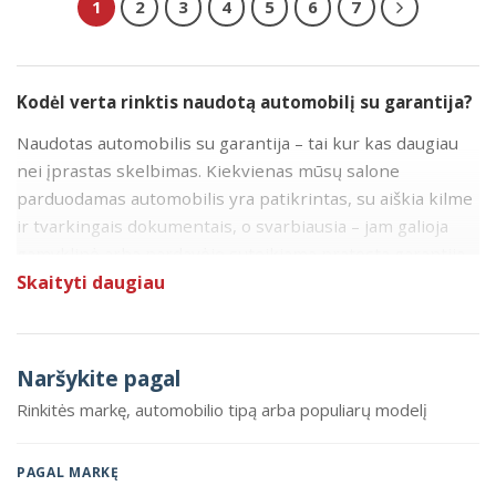
1
2
3
4
5
6
7
Kodėl verta rinktis naudotą automobilį su garantija?
Naudotas automobilis su garantija – tai kur kas daugiau
nei įprastas skelbimas. Kiekvienas mūsų salone
parduodamas automobilis yra patikrintas, su aiškia kilme
ir tvarkingais dokumentais, o svarbiausia – jam galioja
gamyklinė arba pardavėjo suteikiama pratęsta garantija.
Tai reiškia, kad netikėtų gedimų atveju neliekate vienas:
Skaityti daugiau
remonto klausimus sprendžiame pagal aiškias, iš anksto
žinomas sąlygas.
Naršykite pagal
Kuo tai skiriasi nuo įprasto naudoto automobilio pirkimo?
Rinkitės markę, automobilio tipą arba populiarų modelį
Perkant automobilį iš privataus asmens dažniausiai
viskas baigiasi rakto perdavimu – už tolesnę automobilio
būklę atsakote tik jūs. Įsigijus automobilį su garantija,
PAGAL MARKĘ