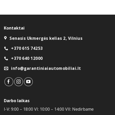
tinkamiausią automobilį, bet ir sutvarkyti finansavimą –
dirbame su visomis lizingo bendrovėmis, todėl
automobilį galima įsigyti išsimokėtinai. Jei norite parduoti
savą automobilį, siūlome ir pardavimą komiso pagrindais.
Kontaktai
Turite klausimų ar norite apžiūrėti konkretų automobilį?
Senasis Ukmergės kelias 2, Vilnius
Susisiekite su mumis – padėsime rasti patikimą
automobilį su garantija, kuriuo galėsite mėgautis ilgus
+370 615 74253
metus.
+370 640 12000
info@garantiniaiautomobiliai.lt
Darbo laikas
I-V: 9:00 – 18:00 VI: 10:00 – 14:00 VII: Nedirbame