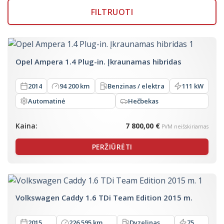
FILTRUOTI
Opel Ampera 1.4 Plug-in. Įkraunamas hibridas
2014
94 200 km
Benzinas / elektra
111 kW
Automatinė
Hečbekas
Kaina:
7 800,00 €
PVM neišskiriamas
PERŽIŪRĖTI
Volkswagen Caddy 1.6 TDi Team Edition 2015 m.
2015
226 595 km
Dyzelinas
75