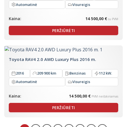
Automatinė
Visureigis
Kaina:
14 500,00 €
su PVM
PERŽIŪRĖTI
Toyota RAV4 2.0 AWD Luxury Plus 2016 m.
2016
209 900 km
Benzinas
112 kW.
Automatinė
Visureigis
Kaina:
14 500,00 €
PVM neišskiriamas
PERŽIŪRĖTI