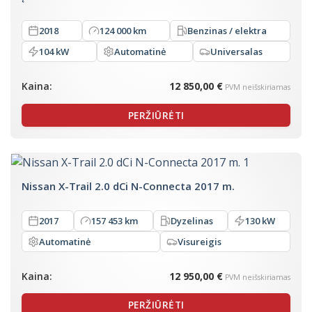
2018
124 000 km
Benzinas / elektra
104 kW
Automatinė
Universalas
Kaina:
12 850,00 €
PVM neišskiriamas
PERŽIŪRĖTI
Nissan X-Trail 2.0 dCi N-Connecta 2017 m.
2017
157 453 km
Dyzelinas
130 kW
Automatinė
Visureigis
Kaina:
12 950,00 €
PVM neišskiriamas
PERŽIŪRĖTI