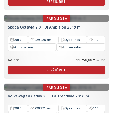
PERŽIŪRĖTI
Skoda Octavia 2.0 TDi Ambition 2019 m.
2019
229 228 km
Dyzelinas
110
Automatinė
Universalas
Kaina:
11 750,00 €
su PVM
PERŽIŪRĖTI
Volkswagen Caddy 2.0 TDi Trendline 2016 m.
2016
220 371 km
Dyzelinas
110