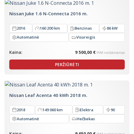
Nissan Juke 1.6 N-Connecta 2016 m.
2016
160 200 km
Benzinas
86 kW
Automatinė
Visureigis
Kaina:
9 500,00 €
PVM neišskiriamas
PERŽIŪRĖTI
Nissan Leaf Acenta 40 kWh 2018 m.
2018
149 060 km
Elektra
90
Automatinė
Hečbekas
Kaina:
9 650,00 €