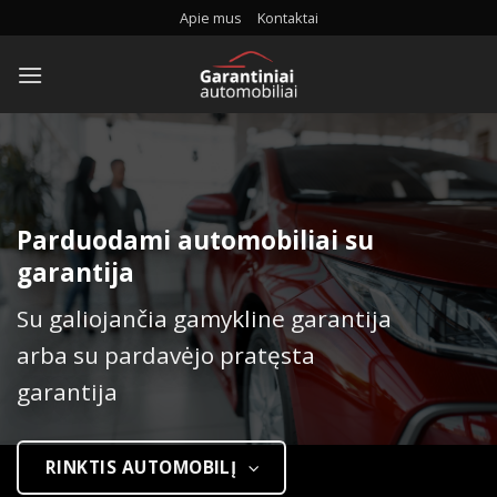
Skip
Apie mus
Kontaktai
to
content
Parduodami automobiliai su
garantija
Su galiojančia gamykline garantija
arba su pardavėjo pratęsta
garantija
RINKTIS AUTOMOBILĮ