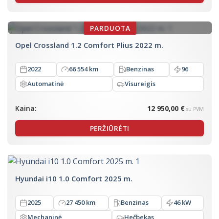
Opel Crossland 1.2 Comfort Plius 2022 m.
2022
66 554 km
Benzinas
96
Automatinė
Visureigis
Kaina:
12 950,00 €
su PVM
PERŽIŪRĖTI
Hyundai i10 1.0 Comfort 2025 m.
2025
27 450 km
Benzinas
46 kW
Mechaninė
Hečbekas