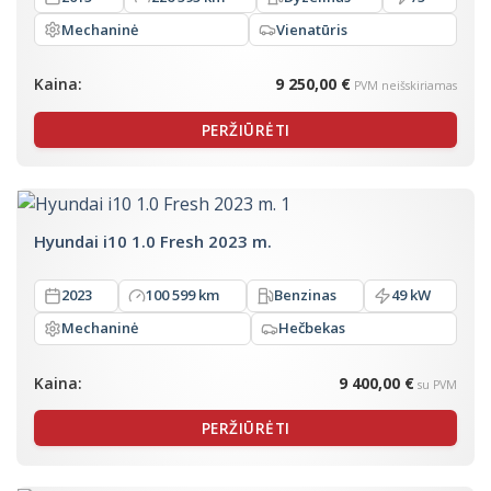
Mechaninė
Vienatūris
Kaina:
9 250,00 €
PVM neišskiriamas
PERŽIŪRĖTI
Hyundai i10 1.0 Fresh 2023 m.
2023
100 599 km
Benzinas
49 kW
Mechaninė
Hečbekas
Kaina:
9 400,00 €
su PVM
PERŽIŪRĖTI