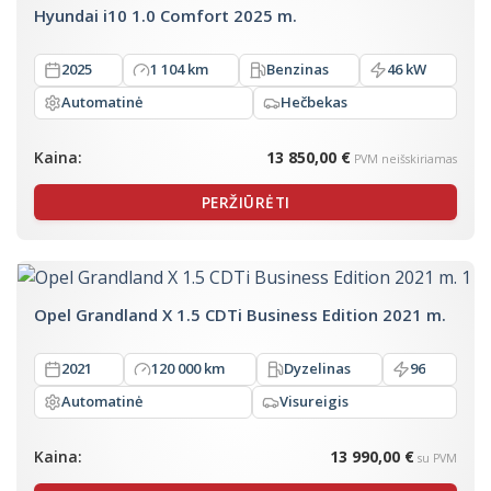
Hyundai i10 1.0 Comfort 2025 m.
2025
1 104 km
Benzinas
46 kW
Automatinė
Hečbekas
Kaina:
13 850,00 €
PVM neišskiriamas
PERŽIŪRĖTI
Opel Grandland X 1.5 CDTi Business Edition 2021 m.
2021
120 000 km
Dyzelinas
96
Automatinė
Visureigis
Kaina:
13 990,00 €
su PVM