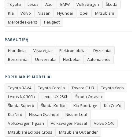
atsakomybė už paslėptus trūkumus išlieka pardavėjui,
Toyota
Lexus
Audi
BMW
Volkswagen
Škoda
todėl rizika pirkėjui gerokai mažesnė. Būtent dėl to
Kia
Volvo
Nissan
Hyundai
Opel
Mitsubishi
garantija tampa ne formalumu, o realia finansine
Mercedes-Benz
Peugeot
apsauga.
Renkantis automobilį verta atkreipti dėmesį į kelis
PAGAL TIPĄ
dalykus. Rida ir metai parodo, kiek automobilis
Hibridiniai
Visureigiai
Elektromobiliai
Dyzeliniai
eksploatuotas ir ko galima tikėtis iš jo techninės būklės.
Benzininiai
Universalai
Hečbekai
Automatinės
Kuro tipas – benzinas, dyzelinas, hibridas ar elektra –
lemia tiek kasdienes išlaidas, tiek tinkamumą jūsų
maršrutams. Kėbulo tipas (sedanas, universalas,
POPULIARŪS MODELIAI
visureigis ar hečbekas) turėtų atitikti šeimos ir kasdienių
Toyota RAV4
Toyota Corolla
Toyota C-HR
Toyota Yaris
poreikių dydį, o pavarų dėžė (automatinė ar mechaninė) –
Lexus NX 300h
Lexus UX 250h
Škoda Octavia
jūsų vairavimo įpročius. Visus šiuos kriterijus galite
patogiai filtruoti tiesiog šiame puslapyje.
Škoda Superb
Škoda Kodiaq
Kia Sportage
Kia Cee'd
Kia Niro
Nissan Qashqai
Nissan Leaf
Mūsų salone Vilniuje rasite platų patikimų markių
Volkswagen Tiguan
Volkswagen Passat
Volvo XC40
pasirinkimą – nuo Toyota, Volkswagen ir Škoda iki Volvo,
Mitsubishi Eclipse Cross
Mitsubishi Outlander
BMW, Audi bei Lexus. Padedame ne tik išsirinkti