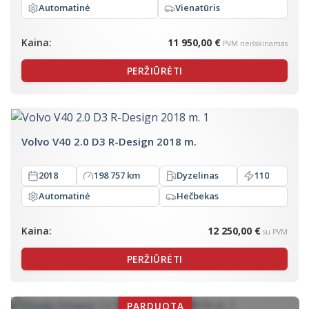
Automatinė
Vienatūris
Kaina:
11 950,00 €
PVM neišskiriamas
PERŽIŪRĖTI
Volvo V40 2.0 D3 R-Design 2018 m.
2018
198 757 km
Dyzelinas
110
Automatinė
Hečbekas
Kaina:
12 250,00 €
su PVM
PERŽIŪRĖTI