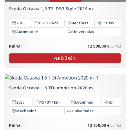
Skoda Octavia 1,5 TSi DSG Style 2019 m.
2019
152 900 km
Benzinas
110 kW
Automatinė
Universalas
Kaina:
12 500,00 €
su PVM
PERŽIŪRĖTI
Skoda Octavia 1.6 TDi Ambition 2020 m.
2020
157 317 km
Dyzelinas
85
Mechaninė
Universalas
Kaina:
12 750,00 €
su PVM