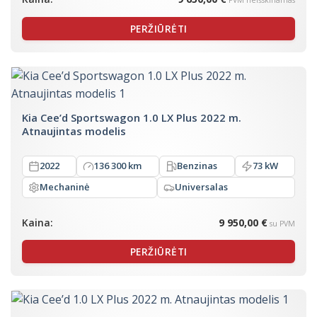
PVM neišskiriamas
PERŽIŪRĖTI
Kia Cee’d Sportswagon 1.0 LX Plus 2022 m.
Atnaujintas modelis
2022
136 300 km
Benzinas
73 kW
Mechaninė
Universalas
Kaina:
9 950,00 €
su PVM
PERŽIŪRĖTI