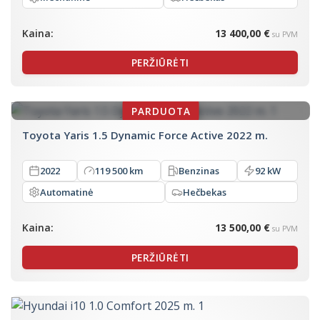
Kaina:
13 400,00 €
su PVM
PERŽIŪRĖTI
Toyota Yaris 1.5 Dynamic Force Active 2022 m.
2022
119 500 km
Benzinas
92 kW
Automatinė
Hečbekas
Kaina:
13 500,00 €
su PVM
PERŽIŪRĖTI