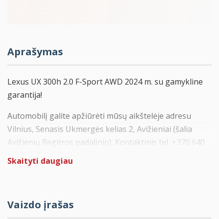
Aprašymas
Lexus UX 300h 2.0 F-Sport AWD 2024 m. su gamykline
garantija!
Automobilį galite apžiūrėti mūsų aikštelėje adresu
Vilnius, Senasis Ukmergės kelias 2, Avižieniai (šalia
Avižienių Regitros padalinio). Kontaktinis tel.
+370 640
12000
Skaityti daugiau
Automobilis pirktas ir prižiūrėtas Italijoje.
Galiojanti gamyklinė garantija iki 2027-12 arba 100.000
Vaizdo įrašas
km su galimybe pratęsti Lexus Relax garantiją iki 10