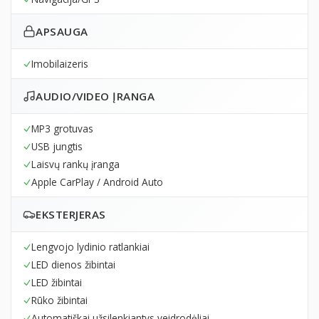
APSAUGA
Imobilaizeris
AUDIO/VIDEO ĮRANGA
MP3 grotuvas
USB jungtis
Laisvų rankų įranga
Apple CarPlay / Android Auto
EKSTERJERAS
Lengvojo lydinio ratlankiai
LED dienos žibintai
LED žibintai
Rūko žibintai
Automatiškai užsilenkiantys veidrodėliai