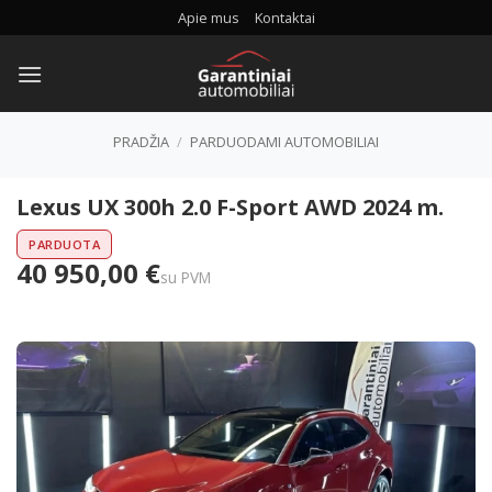
Skip
Apie mus
Kontaktai
to
content
PRADŽIA
/
PARDUODAMI AUTOMOBILIAI
Lexus UX 300h 2.0 F-Sport AWD 2024 m.
PARDUOTA
40 950,00 €
su PVM