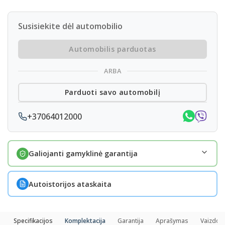
Susisiekite dėl automobilio
Automobilis parduotas
ARBA
Parduoti savo automobilį
+37064012000
Galiojanti gamyklinė garantija
Autoistorijos ataskaita
Specifikacijos
Komplektacija
Garantija
Aprašymas
Vaizdo į