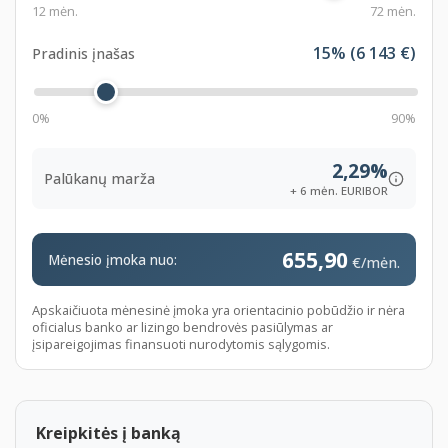
12 mėn.
72 mėn.
Galima pirkti lizingu per Jūsų pasirinktą lizingo
15
% (
6 143
€)
Pradinis įnašas
bendrovę. Išskirtinės finansavimo sąlygos SEB banke ir
Swedbank lizinge. Šiam automobiliui bus taikomos vos
0%
90%
nuo
2,49 %
+ 6 mėn. EURIBOR palūkanos. Šis
pasiūlymas galioja įsigyjant automobilius iš patvirtintų
2,29%
turto pardavėjų sąrašo.
Palūkanų marža
+ 6 mėn. EURIBOR
https://www.seb.lt/privatiems/kreditai/lizingas-
privatiems-klientams
655,90
https://www.swedbank.lt/private/credit/leasing/carleasing
Mėnesio įmoka nuo:
€/mėn.
language=LIT
Apskaičiuota mėnesinė įmoka yra orientacinio pobūdžio ir nėra
Perkant lizingu pasirūpinsime automobilio
oficialus banko ar lizingo bendrovės pasiūlymas ar
įsipareigojimas finansuoti nurodytomis sąlygomis.
perregistravimu.
Neturite laiko ar galimybių atvykti apžiūrėti
automobilio?
Kreipkitės į banką