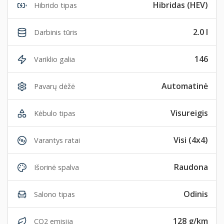
Hibridas (HEV)
Hibrido tipas
2.0 l
Darbinis tūris
146
Variklio galia
Automatinė
Pavarų dėžė
Visureigis
Kėbulo tipas
Visi (4x4)
Varantys ratai
Raudona
Išorinė spalva
Odinis
Salono tipas
128 g/km
CO2 emisija