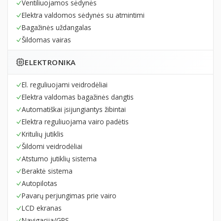
Ventiliuojamos sėdynės
Elektra valdomos sėdynės su atmintimi
Bagažinės uždangalas
Šildomas vairas
ELEKTRONIKA
El. reguliuojami veidrodėliai
Elektra valdomas bagažinės dangtis
Automatiškai įsijungiantys žibintai
Elektra reguliuojama vairo padėtis
Kritulių jutiklis
Šildomi veidrodėliai
Atstumo jutiklių sistema
Beraktė sistema
Autopilotas
Pavarų perjungimas prie vairo
LCD ekranas
Navigacija/GPS