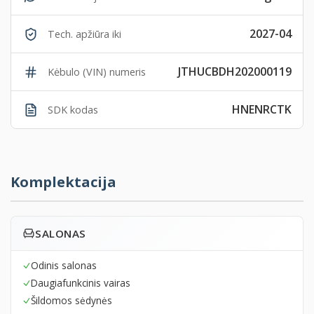
2027-04
Tech. apžiūra iki
JTHUCBDH202000119
Kėbulo (VIN) numeris
HNENRCTK
SDK kodas
Komplektacija
SALONAS
Odinis salonas
Daugiafunkcinis vairas
Šildomos sėdynės