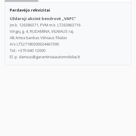
Pardavėjo rekvizitai
Uždaroji akcinė bendrovė „VAPC”
Įm.k. 126386371, PVM m.k. LT263863716
Vingių g. 4, RUDAMINA, VILNIAUS raj.
AB Artea bankas Vilniaus filialas
A/s LT527180300024467390
Tel.: +370 640 12000
El. p. dainius@garantiniaiautomobiliai.lt