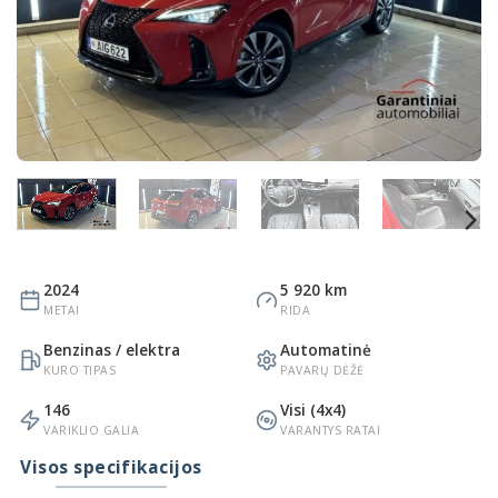
2024
5 920 km
METAI
RIDA
Benzinas / elektra
Automatinė
KURO TIPAS
PAVARŲ DĖŽĖ
146
Visi (4x4)
VARIKLIO GALIA
VARANTYS RATAI
Visos specifikacijos