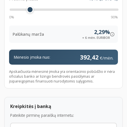
- Autopilotas su atstumo palaikymo sistema,
- Priekinis porankis,
- Priekiniai ir galiniai parkavimosi davikliai,
0%
90%
- Elektra valdomas bagažinės dangtis,
2,29%
- Beraktė atrakinimo ir užvedimo sistema,
Palūkanų marža
+ 6 mėn. EURIBOR
- Linijos palaikymo sistema,
- Aklos zonos indikatoriai.
392,42
Mėnesio įmoka nuo:
€/mėn.
Galima pirkti lizingu per Jūsų pasirinktą lizingo
bendrovę. Išskirtinės finansavimo sąlygos SEB ir
Apskaičiuota mėnesinė įmoka yra orientacinio pobūdžio ir nėra
Swedbank bankuose. Šiam automobiliui bus taikomos
oficialus banko ar lizingo bendrovės pasiūlymas ar
įsipareigojimas finansuoti nurodytomis sąlygomis.
vos nuo
2
,5 %
+ 6 mėn. EURIBOR palūkanos:
https://www.seb.lt/privatiems/kreditai/lizingas-
privatiems-klientams
https://www.swedbank.lt/private/credit/leasing/carleasing
Kreipkitės į banką
language=LIT
Pateikite pirminę paraišką internetu:
Perkant lizingu pasirūpinsime automobilio