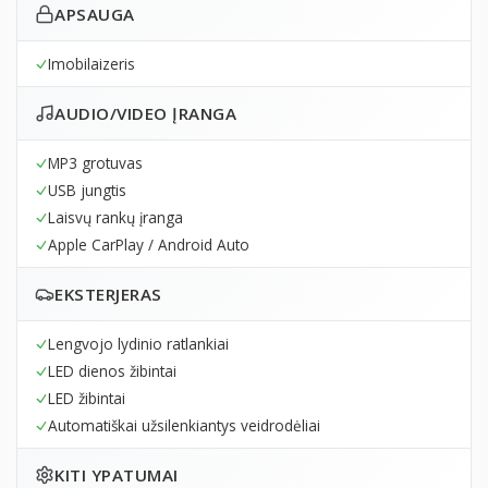
APSAUGA
Imobilaizeris
AUDIO/VIDEO ĮRANGA
MP3 grotuvas
USB jungtis
Laisvų rankų įranga
Apple CarPlay / Android Auto
EKSTERJERAS
Lengvojo lydinio ratlankiai
LED dienos žibintai
LED žibintai
Automatiškai užsilenkiantys veidrodėliai
KITI YPATUMAI