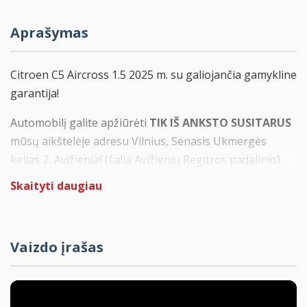
Aprašymas
Citroen C5 Aircross 1.5 2025 m. su galiojančia gamykline
garantija!
Automobilį galite apžiūrėti
TIK IŠ ANKSTO SUSITARUS
mūsų aikštelėje adresu Vilnius, Senasis Ukmergės
kelias 2, Avižieniai (šalia Avižienių Regitros padalinio).
Kontaktinis tel. +37062361426
Skaityti daugiau
Automobilis pirktas ir prižiūrėtas Lietuvoje. Tinkamai ir
laiku aptarnautas Citroen servise.
Vaizdo įrašas
Galiojanti gamyklinė garantija iki 5 metų be ridos
apribojimo.
Komplektacija: