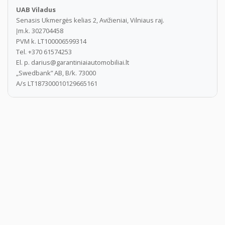
K916
UAB Viladus
Senasis Ukmergės kelias 2, Avižieniai, Vilniaus raj.
Įm.k. 302704458
Google maps lokacijos nuoroda (spausti čia).
PVM k. LT100006599314
Tel. +370 61574253
El. p. darius@garantiniaiautomobiliai.lt
„Swedbank” AB, B/k. 73000
A/s LT187300010129665161