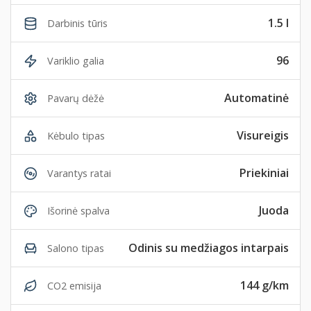
1.5 l
Darbinis tūris
96
Variklio galia
Automatinė
Pavarų dėžė
Visureigis
Kėbulo tipas
Priekiniai
Varantys ratai
Juoda
Išorinė spalva
Odinis su medžiagos intarpais
Salono tipas
144 g/km
CO2 emisija