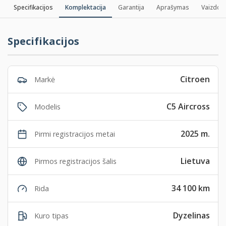
Specifikacijos
Komplektacija
Garantija
Aprašymas
Vaizdo į
Specifikacijos
Citroen
Markė
C5 Aircross
Modelis
2025 m.
Pirmi registracijos metai
Lietuva
Pirmos registracijos šalis
34 100 km
Rida
Dyzelinas
Kuro tipas