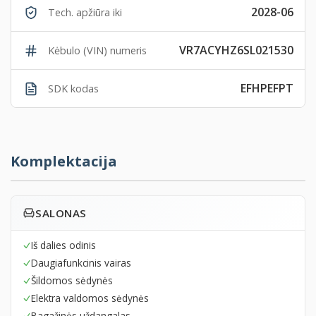
2028-06
Tech. apžiūra iki
VR7ACYHZ6SL021530
Kėbulo (VIN) numeris
EFHPEFPT
SDK kodas
Komplektacija
SALONAS
Iš dalies odinis
Daugiafunkcinis vairas
Šildomos sėdynės
Elektra valdomos sėdynės
Bagažinės uždangalas