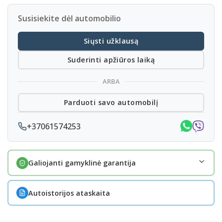
Susisiekite dėl automobilio
Siųsti užklausą
Suderinti apžiūros laiką
ARBA
Parduoti savo automobilį
+37061574253
Galiojanti gamyklinė garantija
Autoistorijos ataskaita