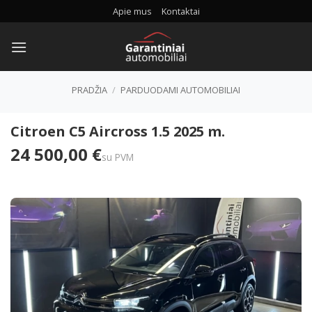
Skip
Apie mus
Kontaktai
to
content
PRADŽIA
/
PARDUODAMI AUTOMOBILIAI
Citroen C5 Aircross 1.5 2025 m.
24 500,00 €
su PVM