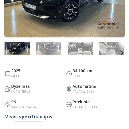
2025
34 100 km
METAI
RIDA
Dyzelinas
Automatinė
KURO TIPAS
PAVARŲ DĖŽĖ
96
Priekiniai
VARIKLIO GALIA
VARANTYS RATAI
Visos specifikacijos